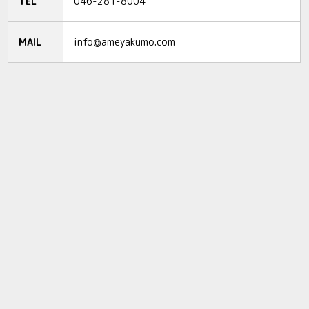
TEL
046-281-8004
MAIL
info@ameyakumo.com